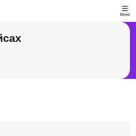
Меню
йсах