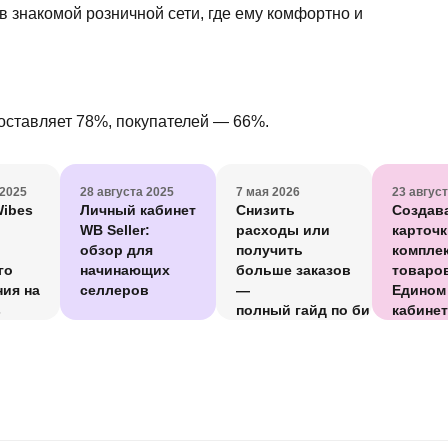
в знакомой розничной сети, где ему комфортно и
оставляет 78%, покупателей — 66%.
 2025
28 августа 2025
7 мая 2026
23 авгус
Wibes
Личный кабинет
Снизить
Создав
WB Seller:
расходы или
карточк
обзор для
получить
компле
го
начинающих
больше заказов
товаро
ия на
селлеров
—
Едином
s
полный гайд по биддеру Ozo
кабине