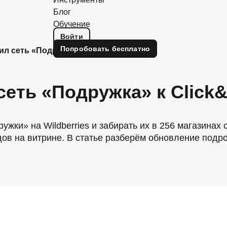
Блог
Обучение
Войти
Попробовать
бесплатно
ил сеть «Подружка» к Click&Collect
сеть «Подружка» к Click&
жки» на Wildberries и забирать их в 256 магазинах 
дов на витрине. В статье разберём обновление подр