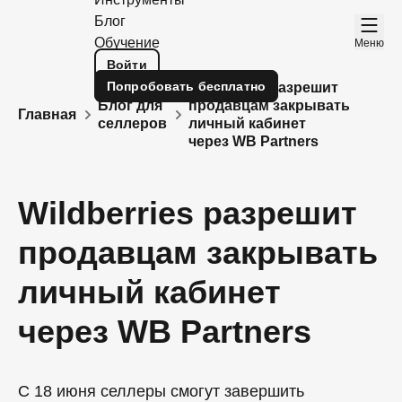
Блог
Обучение
Меню
Войти
Попробовать
бесплатно
Wildberries разрешит
Блог для
продавцам закрывать
Главная
селлеров
личный кабинет
через WB Partners
Wildberries разрешит
продавцам закрывать
личный кабинет
через WB Partners
С 18 июня селлеры смогут завершить