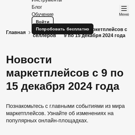
Блог
Обучение
Меню
Войти
Попробовать
бесплатно
Блог для
Новости маркетплейсов с
Главная
селлеров
9 по 15 декабря 2024 года
Новости
маркетплейсов с 9 по
15 декабря 2024 года
Познакомьтесь с главными событиями из мира
маркетплейсов. Узнайте об изменениях на
популярных онлайн-площадках.